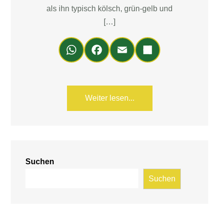
als ihn typisch kölsch, grün-gelb und
[…]
Wh
Fa
Em
Teil
ats
ce
ail
en
Ap
bo
p
ok
Weiter lesen...
Suchen
Suchen