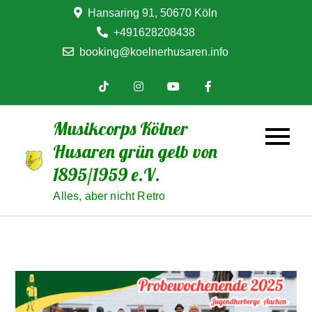
Skip
Hansaring 91, 50670 Köln
to
+491628208438
content
booking@koelnerhusaren.info
Musikcorps Kölner
Husaren grün gelb von
1895/1959 e.V.
Alles, aber nicht Retro