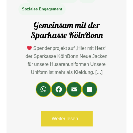
Soziales Engagement
Gemeinsam mit der
Sparkasse KölnBonn
Spendenprojekt auf „Hier mit Herz“
der Sparkasse KölnBonn Neue Jacken
für unsere Husarenuniformen Unsere
Uniform ist mehr als Kleidung. […]
Wh
Fa
Em
Teil
ats
ce
ail
en
Ap
bo
p
ok
Weiter lesen...