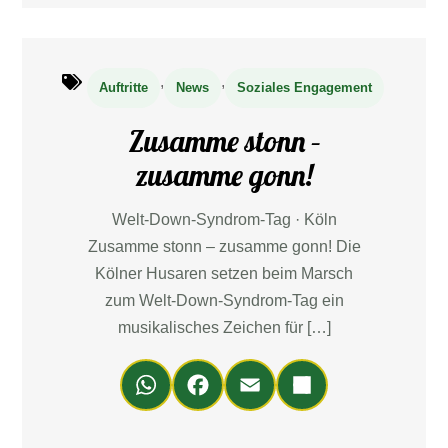
,
,
Auftritte
News
Soziales Engagement
Zusamme stonn –
zusamme gonn!
Welt-Down-Syndrom-Tag · Köln
Zusamme stonn – zusamme gonn! Die
Kölner Husaren setzen beim Marsch
zum Welt-Down-Syndrom-Tag ein
musikalisches Zeichen für […]
Wh
Fa
Em
Teil
ats
ce
ail
en
Ap
bo