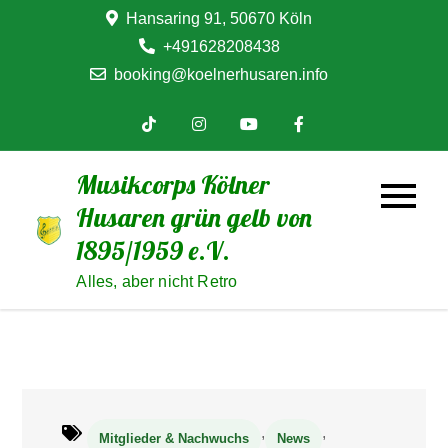
Skip
Hansaring 91, 50670 Köln
to
+491628208438
content
booking@koelnerhusaren.info
Musikcorps Kölner
Husaren grün gelb von
1895/1959 e.V.
Alles, aber nicht Retro
,
,
Mitglieder & Nachwuchs
News