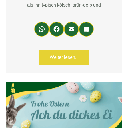
als ihn typisch kölsch, grün-gelb und
[…]
Wh
Fa
Em
Teil
ats
ce
ail
en
Ap
bo
p
ok
Weiter lesen...