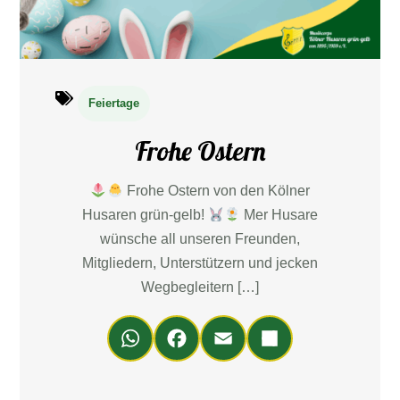
Feiertage
Frohe Ostern
Frohe Ostern von den Kölner
Husaren grün-gelb!
Mer Husare
wünsche all unseren Freunden,
Mitgliedern, Unterstützern und jecken
Wegbegleitern […]
Wh
Fa
Em
Teil
ats
ce
ail
en
Ap
bo