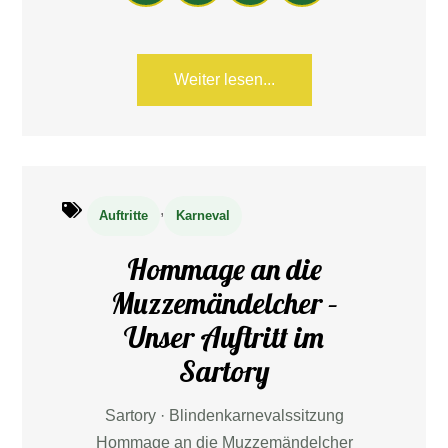
ats
ce
ail
en
Ap
bo
p
ok
Weiter lesen...
,
Auftritte
Karneval
Hommage an die
Muzzemändelcher –
Unser Auftritt im
Sartory
Sartory · Blindenkarnevalssitzung
Hommage an die Muzzemändelcher