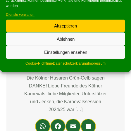
zurückziehst, können bestimmte Merkmale und Funktionen beeinträchtigt
werden.
Dienste verwalten
Akzeptieren
Ablehnen
Karneval
Karnevalssession
Einstellungen ansehen
2024/25!
Cookie-Richtlinie
Datenschutzerklärung
Impressum
Die Kölner Husaren Grün-Gelb sagen
DANKE! Liebe Freunde des Kölner
Karnevals, liebe Mitglieder, Unterstützer
und Jecken, die Karnevalssession
2024/25 war […]
Wh
Fa
Em
Teil