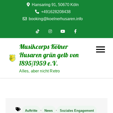
Skip
Hansaring 91, 50670 Köln
to
+491628208438
content
booking@koelnerhusaren.info
Musikcorps Kölner
Husaren grün gelb von
1895/1959 e.V.
Alles, aber nicht Retro
,
,
Auftritte
News
Soziales Engagement