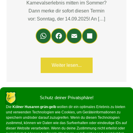
Karnevalserlebnis mitten im Sommer?
Dann merke dir sofort diesen Termin
vor: Sonntag, der 14.09.2025! An […]
Wh
Fa
Em
Teil
ats
ce
ail
en
Ap
bo
p
ok
Weiter lesen...
Schutz deiner Privatsphäre!
Die
Kölner Husaren grün-gelb
wollen dir ein optimales Erlebnis zu bieten
und verwenden Technologien wie Cookies, um Geräteinformationen zu
speichern und/oder darauf zuzugreifen. Wenn du diesen Technologien
zustimmst, können wir Daten wie das Surfverhalten oder eindeutige IDs auf
dieser Website verarbeiten. Wenn du deine Zustimmung nicht erteilst oder