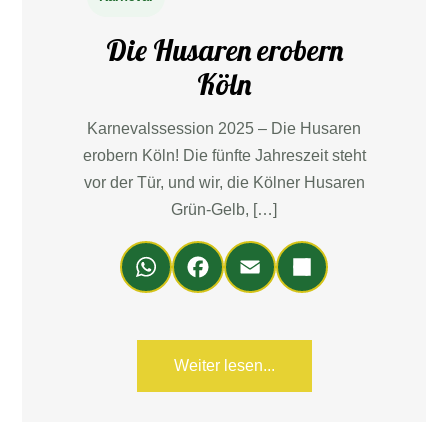
Die Husaren erobern
Köln
Karnevalssession 2025 – Die Husaren
erobern Köln! Die fünfte Jahreszeit steht
vor der Tür, und wir, die Kölner Husaren
Grün-Gelb, […]
Wh
Fa
Em
Teil
ats
ce
ail
en
Ap
bo
p
ok
Weiter lesen...