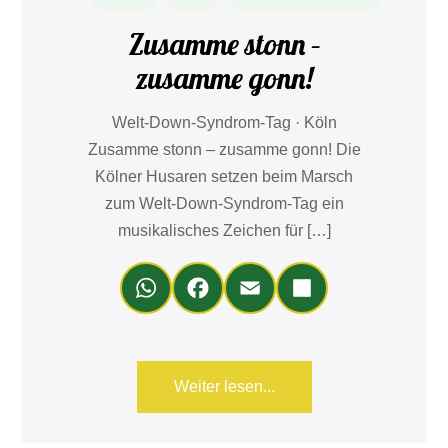
Zusamme stonn –
zusamme gonn!
Welt-Down-Syndrom-Tag · Köln
Zusamme stonn – zusamme gonn! Die
Kölner Husaren setzen beim Marsch
zum Welt-Down-Syndrom-Tag ein
musikalisches Zeichen für […]
Wh
Fa
Em
Teil
ats
ce
ail
en
Ap
bo
p
ok
Weiter lesen...