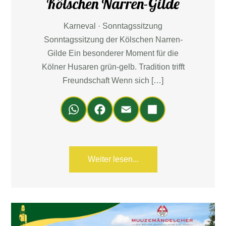
Kölschen Narren-Gilde
Karneval · Sonntagssitzung
Sonntagssitzung der Kölschen Narren-
Gilde Ein besonderer Moment für die
Kölner Husaren grün-gelb. Tradition trifft
Freundschaft Wenn sich […]
Wh
Fa
Em
Teil
ats
ce
ail
en
Ap
bo
p
ok
Weiter lesen...