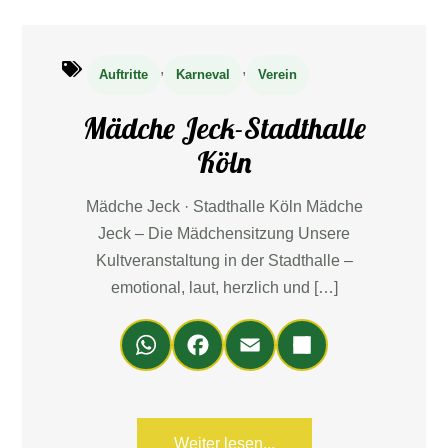
,
,
Auftritte
Karneval
Verein
Mädche Jeck-Stadthalle
Köln
Mädche Jeck · Stadthalle Köln Mädche
Jeck – Die Mädchensitzung Unsere
Kultveranstaltung in der Stadthalle –
emotional, laut, herzlich und […]
Wh
Fa
Em
Teil
ats
ce
ail
en
Ap
bo
p
ok
Weiter lesen...