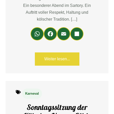
Ein besonderer Abend im Sartory. Ein
Auftritt voller Respekt, Haltung und
kölscher Tradition. […]
Wh
Fa
Em
Teil
ats
ce
ail
en
Ap
bo
p
ok
Weiter lesen...
Karneval
Sonntagssitzung der