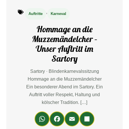
,
Auftritte
Karneval
Hommage an die
Muzzemändelcher –
Unser Auftritt im
Sartory
Sartory · Blindenkarnevalssitzung
Hommage an die Muzzemändelcher
Ein besonderer Abend im Sartory. Ein
Auftritt voller Respekt, Haltung und
kölscher Tradition. […]
Wh
Fa
Em
Teil
ats
ce
ail
en