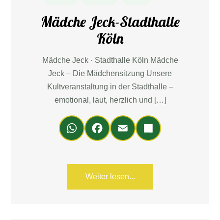
Mädche Jeck-Stadthalle
Köln
Mädche Jeck · Stadthalle Köln Mädche
Jeck – Die Mädchensitzung Unsere
Kultveranstaltung in der Stadthalle –
emotional, laut, herzlich und […]
Wh
Fa
Em
Teil
ats
ce
ail
en
Ap
bo
p
ok
Weiter lesen...