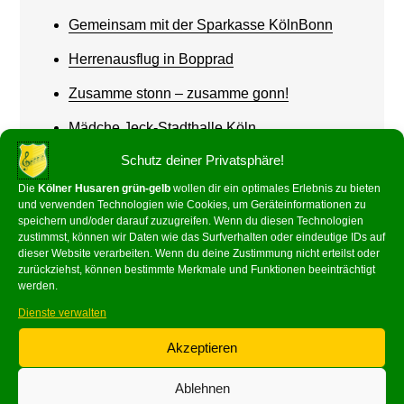
Gemeinsam mit der Sparkasse KölnBonn
Herrenausflug in Bopprad
Zusamme stonn – zusamme gonn!
Mädche Jeck-Stadthalle Köln
Schutz deiner Privatsphäre!
Werde Husar! – Wir suchen dich!
Die
Kölner Husaren grün-gelb
wollen dir ein optimales Erlebnis zu bieten
und verwenden Technologien wie Cookies, um Geräteinformationen zu
speichern und/oder darauf zuzugreifen. Wenn du diesen Technologien
zustimmst, können wir Daten wie das Surfverhalten oder eindeutige IDs auf
dieser Website verarbeiten. Wenn du deine Zustimmung nicht erteilst oder
zurückziehst, können bestimmte Merkmale und Funktionen beeinträchtigt
Recent Comments
werden.
Dienste verwalten
Georg Buchholz
zu
66 Jahre!
Akzeptieren
Ablehnen