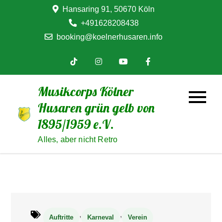
Skip
Hansaring 91, 50670 Köln
to
+491628208438
content
booking@koelnerhusaren.info
Musikcorps Kölner
Husaren grün gelb von
1895/1959 e.V.
Alles, aber nicht Retro
,
,
Auftritte
Karneval
Verein