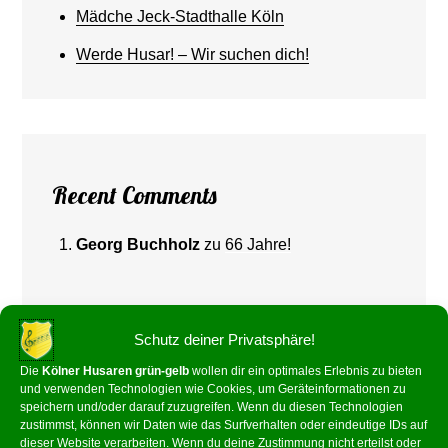
Mädche Jeck-Stadthalle Köln
Werde Husar! – Wir suchen dich!
Recent Comments
Georg Buchholz
zu
66 Jahre!
Schutz deiner Privatsphäre!
Die
Kölner Husaren grün-gelb
wollen dir ein optimales Erlebnis zu bieten
und verwenden Technologien wie Cookies, um Geräteinformationen zu
speichern und/oder darauf zuzugreifen. Wenn du diesen Technologien
zustimmst, können wir Daten wie das Surfverhalten oder eindeutige IDs auf
dieser Website verarbeiten. Wenn du deine Zustimmung nicht erteilst oder