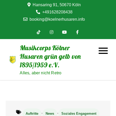
Skip
Hansaring 91, 50670 Köln
to
+491628208438
content
booking@koelnerhusaren.info
Musikcorps Kölner
Husaren grün gelb von
1895/1959 e.V.
Alles, aber nicht Retro
,
,
Auftritte
News
Soziales Engagement