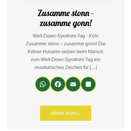
Zusamme stonn –
zusamme gonn!
Welt-Down-Syndrom-Tag · Köln
Zusamme stonn – zusamme gonn! Die
Kölner Husaren setzen beim Marsch
zum Welt-Down-Syndrom-Tag ein
musikalisches Zeichen für […]
Wh
Fa
Em
Teil
ats
ce
ail
en
Ap
bo
p
ok
Weiter lesen...