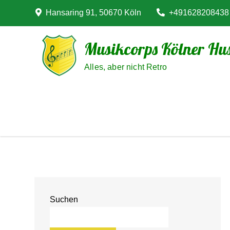
Skip
Hansaring 91, 50670 Köln
+491628208438
to
content
Musikcorps Kölner Hus
Alles, aber nicht Retro
Suchen