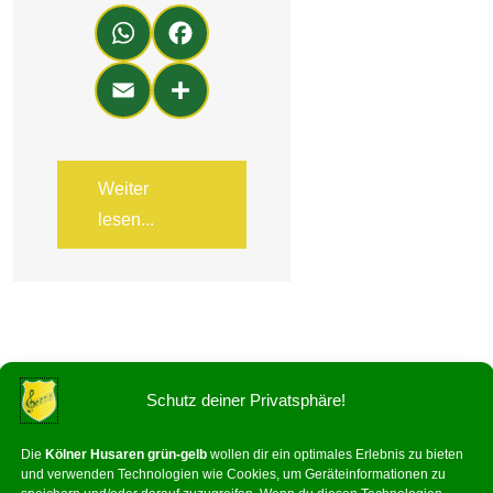
Wh
Fa
ats
ce
Em
Teil
Ap
bo
ail
en
p
ok
Weiter
lesen...
Schutz deiner Privatsphäre!
Die
Kölner Husaren grün-gelb
wollen dir ein optimales Erlebnis zu bieten
und verwenden Technologien wie Cookies, um Geräteinformationen zu