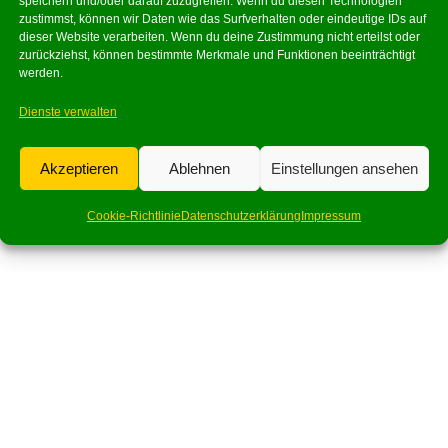
speichern und/oder darauf zuzugreifen. Wenn du diesen Technologien
zustimmst, können wir Daten wie das Surfverhalten oder eindeutige IDs auf
dieser Website verarbeiten. Wenn du deine Zustimmung nicht erteilst oder
zurückziehst, können bestimmte Merkmale und Funktionen beeinträchtigt
werden.
Dienste verwalten
Akzeptieren
Ablehnen
Einstellungen ansehen
Cookie-Richtlinie
Datenschutzerklärung
Impressum