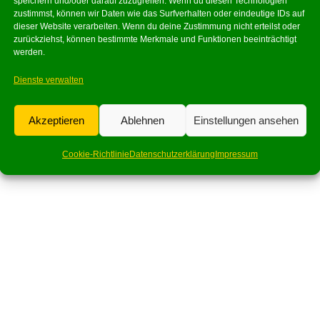
speichern und/oder darauf zuzugreifen. Wenn du diesen Technologien
zustimmst, können wir Daten wie das Surfverhalten oder eindeutige IDs auf
dieser Website verarbeiten. Wenn du deine Zustimmung nicht erteilst oder
zurückziehst, können bestimmte Merkmale und Funktionen beeinträchtigt
werden.
Dienste verwalten
Akzeptieren
Ablehnen
Einstellungen ansehen
Cookie-Richtlinie
Datenschutzerklärung
Impressum