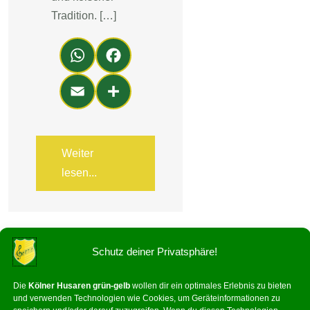
Tradition. […]
Wh
Fa
ats
ce
Em
Teil
Ap
bo
ail
en
p
ok
Weiter
lesen...
Schutz deiner Privatsphäre!
Die
Kölner Husaren grün-gelb
wollen dir ein optimales Erlebnis zu bieten
und verwenden Technologien wie Cookies, um Geräteinformationen zu