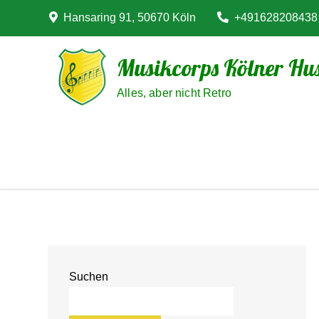
Skip
Hansaring 91, 50670 Köln
+491628208438
to
content
Musikcorps Kölner Hus
Alles, aber nicht Retro
Suchen