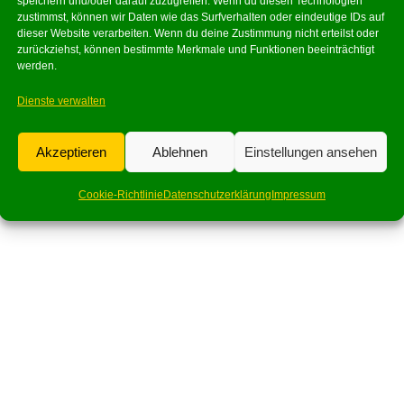
speichern und/oder darauf zuzugreifen. Wenn du diesen Technologien
zustimmst, können wir Daten wie das Surfverhalten oder eindeutige IDs auf
dieser Website verarbeiten. Wenn du deine Zustimmung nicht erteilst oder
zurückziehst, können bestimmte Merkmale und Funktionen beeinträchtigt
werden.
Dienste verwalten
Akzeptieren
Ablehnen
Einstellungen ansehen
Cookie-Richtlinie
Datenschutzerklärung
Impressum