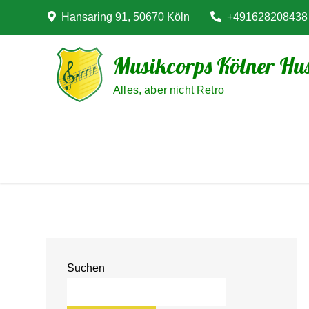
Skip
Hansaring 91, 50670 Köln
+491628208438
to
content
Musikcorps Kölner Hus
Alles, aber nicht Retro
Suchen