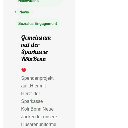
Nachwuchs
,
,
News
Soziales Engagement
Gemeinsam
mit der
Sparkasse
KölnBonn
Spendenprojekt
auf „Hier mit
Herz“ der
Sparkasse
KölnBonn Neue
Jacken für unsere
Husarenuniforme