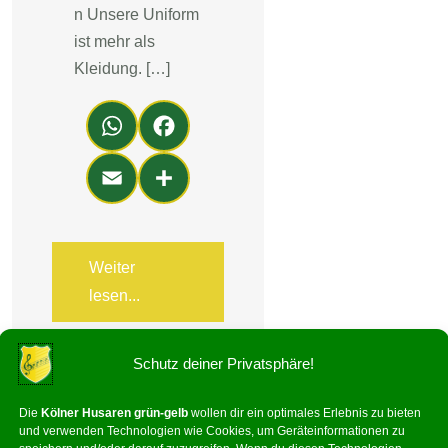
n Unsere Uniform
ist mehr als
Kleidung. […]
Wh
Fa
ats
ce
Em
Teil
Ap
bo
ail
en
p
ok
Weiter
lesen...
Schutz deiner Privatsphäre!
Die
Kölner Husaren grün-gelb
wollen dir ein optimales Erlebnis zu bieten
und verwenden Technologien wie Cookies, um Geräteinformationen zu