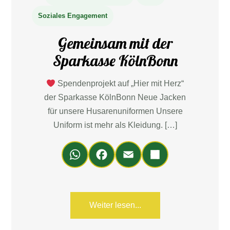
Soziales Engagement
Gemeinsam mit der
Sparkasse KölnBonn
Spendenprojekt auf „Hier mit Herz“
der Sparkasse KölnBonn Neue Jacken
für unsere Husarenuniformen Unsere
Uniform ist mehr als Kleidung. […]
Wh
Fa
Em
Teil
ats
ce
ail
en
Ap
bo
p
ok
Weiter lesen...