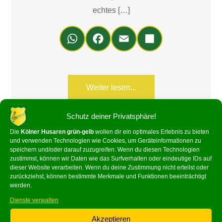
echtes […]
Wh
Fa
Em
Teil
ats
ce
ail
en
Ap
bo
p
ok
Weiter lesen...
Schutz deiner Privatsphäre!
Die
Kölner Husaren grün-gelb
wollen dir ein optimales Erlebnis zu bieten
und verwenden Technologien wie Cookies, um Geräteinformationen zu
speichern und/oder darauf zuzugreifen. Wenn du diesen Technologien
Suchen
zustimmst, können wir Daten wie das Surfverhalten oder eindeutige IDs auf
dieser Website verarbeiten. Wenn du deine Zustimmung nicht erteilst oder
zurückziehst, können bestimmte Merkmale und Funktionen beeinträchtigt
werden.
Suchen
Dienste verwalten
Akzeptieren