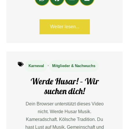
ats
ce
ail
en
Ap
bo
p
ok
Weiter lesen...
,
Karneval
Mitglieder & Nachwuchs
Werde Husar! – Wir
suchen dich!
Dein Browser unterstützt dieses Video
nicht. Werde Husar Musik.
Kameradschaft. Kölsche Tradition. Du
hast Lust auf Musik, Gemeinschaft und