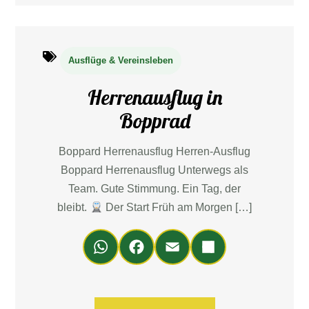
Ausflüge & Vereinsleben
Herrenausflug in
Bopprad
Boppard Herrenausflug Herren-Ausflug
Boppard Herrenausflug Unterwegs als
Team. Gute Stimmung. Ein Tag, der
bleibt.
Der Start Früh am Morgen […]
Wh
Fa
Em
Teil
ats
ce
ail
en
Ap
bo
p
ok