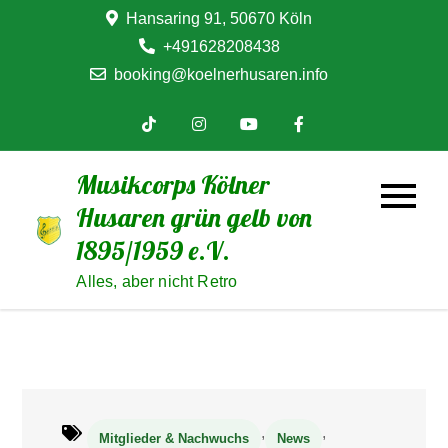
Skip
Hansaring 91, 50670 Köln
to
+491628208438
content
booking@koelnerhusaren.info
Musikcorps Kölner
Husaren grün gelb von
1895/1959 e.V.
Alles, aber nicht Retro
,
,
Mitglieder & Nachwuchs
News