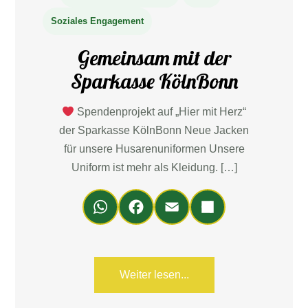
Soziales Engagement
Gemeinsam mit der
Sparkasse KölnBonn
Spendenprojekt auf „Hier mit Herz“
der Sparkasse KölnBonn Neue Jacken
für unsere Husarenuniformen Unsere
Uniform ist mehr als Kleidung. […]
Wh
Fa
Em
Teil
ats
ce
ail
en
Ap
bo
p
ok
Weiter lesen...