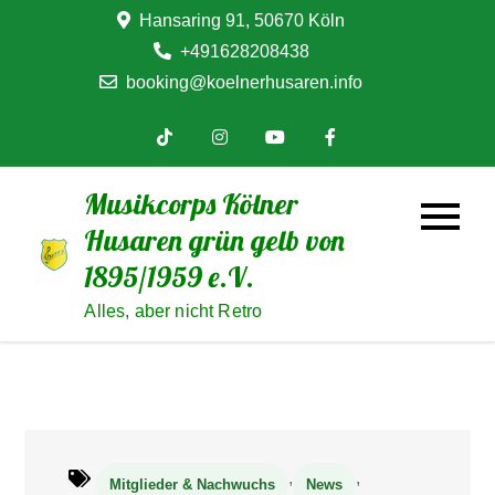
Skip
Hansaring 91, 50670 Köln
to
+491628208438
content
booking@koelnerhusaren.info
Musikcorps Kölner
Husaren grün gelb von
1895/1959 e.V.
Alles, aber nicht Retro
,
,
Mitglieder & Nachwuchs
News