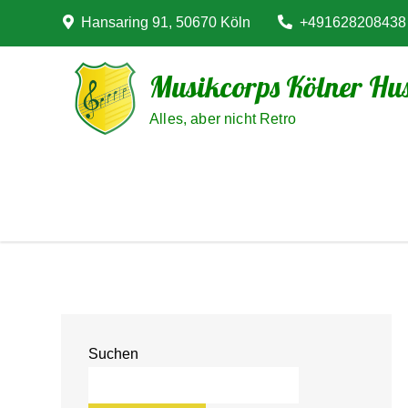
Skip
Hansaring 91, 50670 Köln
+491628208438
to
content
Musikcorps Kölner Hus
Alles, aber nicht Retro
Suchen