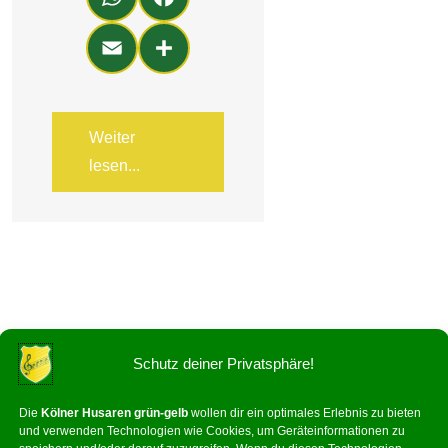
ats
ce
Em
Teil
Ap
bo
ail
en
p
ok
Weiter
lesen...
Schutz deiner Privatsphäre!
Die
Kölner Husaren grün-gelb
wollen dir ein optimales Erlebnis zu bieten
und verwenden Technologien wie Cookies, um Geräteinformationen zu