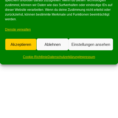
speichern und/oder darauf zuzugreifen. Wenn du diesen Technologien
zustimmst, können wir Daten wie das Surfverhalten oder eindeutige IDs auf
dieser Website verarbeiten. Wenn du deine Zustimmung nicht erteilst oder
zurückziehst, können bestimmte Merkmale und Funktionen beeinträchtigt
werden.
Dienste verwalten
Akzeptieren
Ablehnen
Einstellungen ansehen
Cookie-Richtlinie
Datenschutzerklärung
Impressum