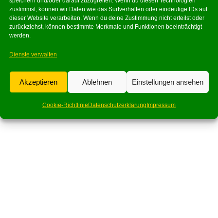
speichern und/oder darauf zuzugreifen. Wenn du diesen Technologien
zustimmst, können wir Daten wie das Surfverhalten oder eindeutige IDs auf
dieser Website verarbeiten. Wenn du deine Zustimmung nicht erteilst oder
zurückziehst, können bestimmte Merkmale und Funktionen beeinträchtigt
werden.
Dienste verwalten
Akzeptieren
Ablehnen
Einstellungen ansehen
Cookie-Richtlinie
Datenschutzerklärung
Impressum