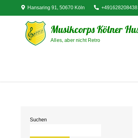
Skip
Hansaring 91, 50670 Köln
+491628208438
to
content
Musikcorps Kölner Hus
Alles, aber nicht Retro
Suchen