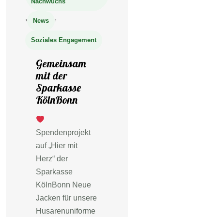
Nachwuchs
,
,
News
Soziales Engagement
Gemeinsam
mit der
Sparkasse
KölnBonn
Spendenprojekt
auf „Hier mit
Herz“ der
Sparkasse
KölnBonn Neue
Jacken für unsere
Husarenuniforme