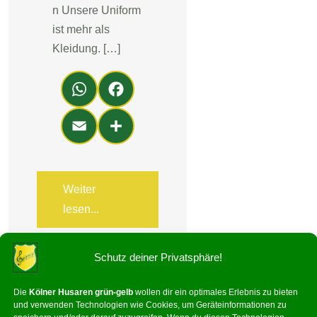
n Unsere Uniform
ist mehr als
Kleidung. […]
Wh
Fa
ats
ce
Em
Teil
Ap
bo
ail
en
p
ok
Weiter
lesen...
Schutz deiner Privatsphäre!
Die
Kölner Husaren grün-gelb
wollen dir ein optimales Erlebnis zu bieten
und verwenden Technologien wie Cookies, um Geräteinformationen zu