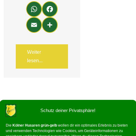
Wh
Fa
ats
ce
Em
Teil
Ap
bo
ail
en
p
ok
Weiter
lesen...
Schutz deiner Privatsphäre!
Die
Kölner Husaren grün-gelb
wollen dir ein optimales Erlebnis zu bieten
und verwenden Technologien wie Cookies, um Geräteinformationen zu