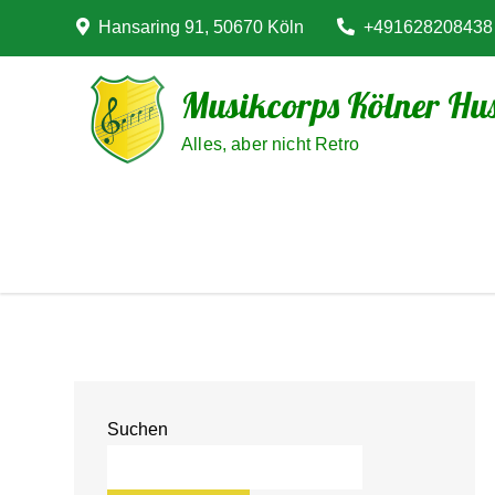
Skip
Hansaring 91, 50670 Köln
+491628208438
to
content
Musikcorps Kölner Hus
Alles, aber nicht Retro
Suchen