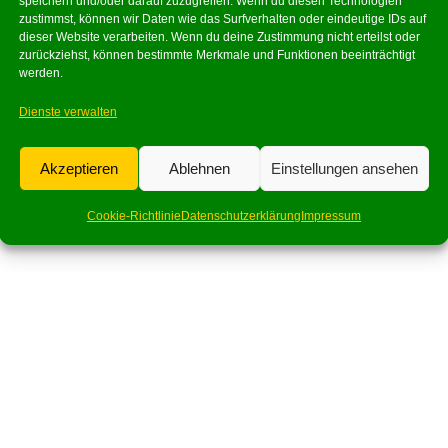
speichern und/oder darauf zuzugreifen. Wenn du diesen Technologien
zustimmst, können wir Daten wie das Surfverhalten oder eindeutige IDs auf
dieser Website verarbeiten. Wenn du deine Zustimmung nicht erteilst oder
zurückziehst, können bestimmte Merkmale und Funktionen beeinträchtigt
werden.
Dienste verwalten
Akzeptieren
Ablehnen
Einstellungen ansehen
Cookie-Richtlinie
Datenschutzerklärung
Impressum