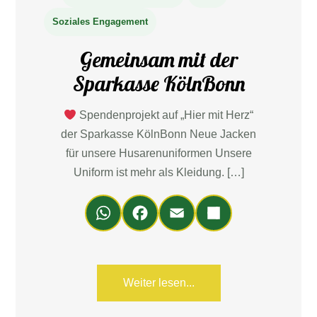
Soziales Engagement
Gemeinsam mit der
Sparkasse KölnBonn
Spendenprojekt auf „Hier mit Herz“
der Sparkasse KölnBonn Neue Jacken
für unsere Husarenuniformen Unsere
Uniform ist mehr als Kleidung. […]
Wh
Fa
Em
Teil
ats
ce
ail
en
Ap
bo
p
ok
Weiter lesen...