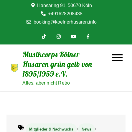
Skip
Hansaring 91, 50670 Köln
to
+491628208438
content
booking@koelnerhusaren.info
Musikcorps Kölner
Husaren grün gelb von
1895/1959 e.V.
Alles, aber nicht Retro
,
,
Mitglieder & Nachwuchs
News