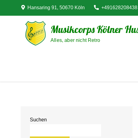
Skip
Hansaring 91, 50670 Köln
+491628208438
to
content
Musikcorps Kölner Hus
Alles, aber nicht Retro
Suchen