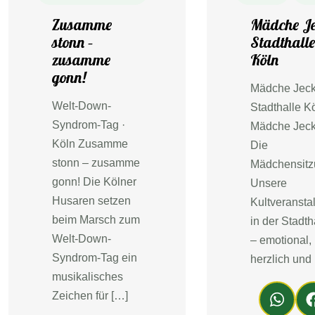
Zusamme
Mädche Je
stonn –
Stadthall
zusamme
Köln
gonn!
Mädche Jeck
Welt-Down-
Stadthalle K
Syndrom-Tag ·
Mädche Jeck
Köln Zusamme
Die
stonn – zusamme
Mädchensit
gonn! Die Kölner
Unsere
Husaren setzen
Kultveransta
beim Marsch zum
in der Stadth
Welt-Down-
– emotional, 
Syndrom-Tag ein
herzlich und
musikalisches
Wh
F
Zeichen für […]