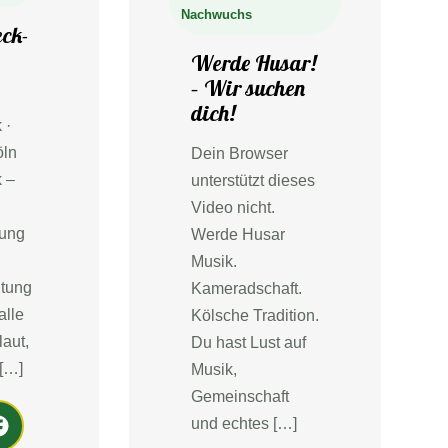
Nachwuchs
ck-
e
Werde Husar!
– Wir suchen
dich!
 ·
öln
Dein Browser
 –
unterstützt dieses
Video nicht.
zung
Werde Husar
Musik.
ltung
Kameradschaft.
alle
Kölsche Tradition.
laut,
Du hast Lust auf
 […]
Musik,
Gemeinschaft
a
und echtes […]