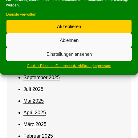
werden.
Juni 2026
Dienste verwalten
Mai 2026
Akzeptieren
März 2026
Ablehnen
Februar 2026
Einstellungen ansehen
Januar 2026
Oktober 2025
Cookie-Richtlinie
Datenschutzerklärung
Impressum
September 2025
Juli 2025
Mai 2025
April 2025
März 2025
Februar 2025