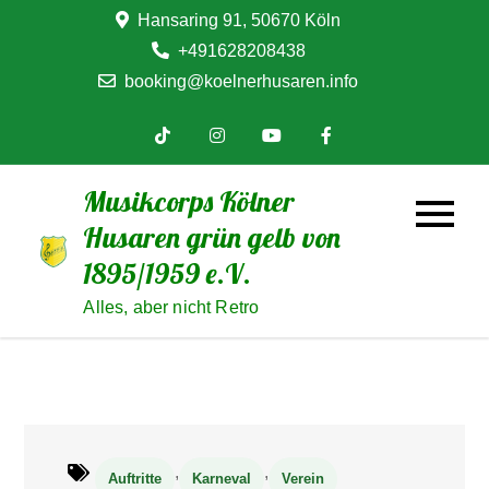
Skip
Hansaring 91, 50670 Köln
to
+491628208438
content
booking@koelnerhusaren.info
Musikcorps Kölner
Husaren grün gelb von
1895/1959 e.V.
Alles, aber nicht Retro
,
,
Auftritte
Karneval
Verein