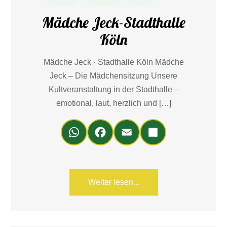
Mädche Jeck-Stadthalle
Köln
Mädche Jeck · Stadthalle Köln Mädche
Jeck – Die Mädchensitzung Unsere
Kultveranstaltung in der Stadthalle –
emotional, laut, herzlich und […]
Wh
Fa
Em
Teil
ats
ce
ail
en
Ap
bo
p
ok
Weiter lesen...