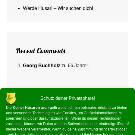
Werde Husar! – Wir suchen dich!
Recent Comments
Georg Buchholz
zu
66 Jahre!
Schutz deiner Privatsphäre!
Die
Kölner Husaren grün-gelb
wollen dir ein optimales Erlebnis zu bieten
und verwenden Technologien wie Cookies, um Geräteinformationen zu
speichern und/oder darauf zuzugreifen. Wenn du diesen Technologien
zustimmst, können wir Daten wie das Surfverhalten oder eindeutige IDs auf
Archives
dieser Website verarbeiten. Wenn du deine Zustimmung nicht erteilst oder
zurückziehst, können bestimmte Merkmale und Funktionen beeinträchtigt