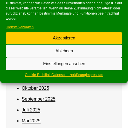
zustimmst, können wir Daten wie das Surfverhalten oder eindeutige IDs auf
dieser Website verarbeiten. Wenn du deine Zustimmung nicht erteilst oder
zurückziehst, können bestimmte Merkmale und Funktionen beeinträchtigt
Archives
werden.
Dienste verwalten
Juni 2026
Akzeptieren
Mai 2026
Ablehnen
März 2026
Einstellungen ansehen
Februar 2026
Cookie-Richtlinie
Datenschutzerklärung
Impressum
Januar 2026
Oktober 2025
September 2025
Juli 2025
Mai 2025