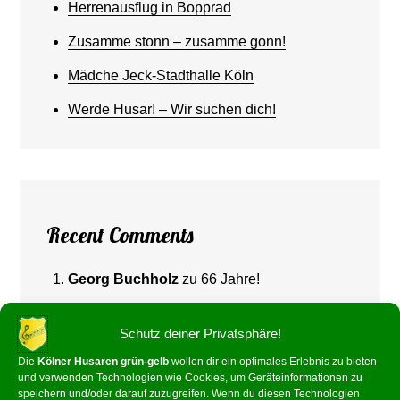
Herrenausflug in Bopprad
Zusamme stonn – zusamme gonn!
Mädche Jeck-Stadthalle Köln
Werde Husar! – Wir suchen dich!
Recent Comments
Georg Buchholz
zu
66 Jahre!
Schutz deiner Privatsphäre!
Die
Kölner Husaren grün-gelb
wollen dir ein optimales Erlebnis zu bieten
und verwenden Technologien wie Cookies, um Geräteinformationen zu
speichern und/oder darauf zuzugreifen. Wenn du diesen Technologien