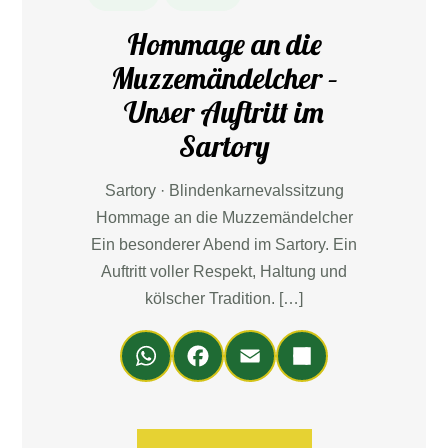
Hommage an die
Muzzemändelcher –
Unser Auftritt im
Sartory
Sartory · Blindenkarnevalssitzung
Hommage an die Muzzemändelcher
Ein besonderer Abend im Sartory. Ein
Auftritt voller Respekt, Haltung und
kölscher Tradition. […]
Wh
Fa
Em
Teil
ats
ce
ail
en
Ap
bo
p
ok