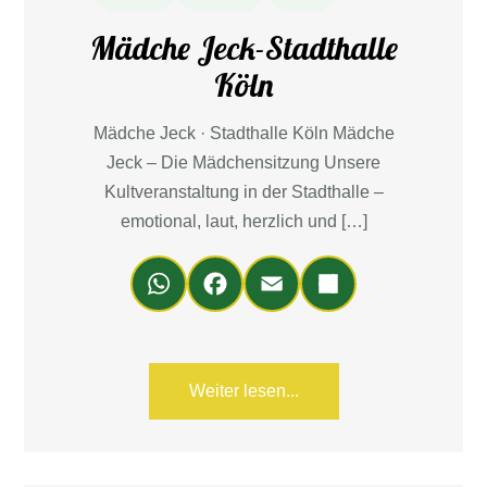
Mädche Jeck-Stadthalle
Köln
Mädche Jeck · Stadthalle Köln Mädche
Jeck – Die Mädchensitzung Unsere
Kultveranstaltung in der Stadthalle –
emotional, laut, herzlich und […]
Wh
Fa
Em
Teil
ats
ce
ail
en
Ap
bo
p
ok
Weiter lesen...