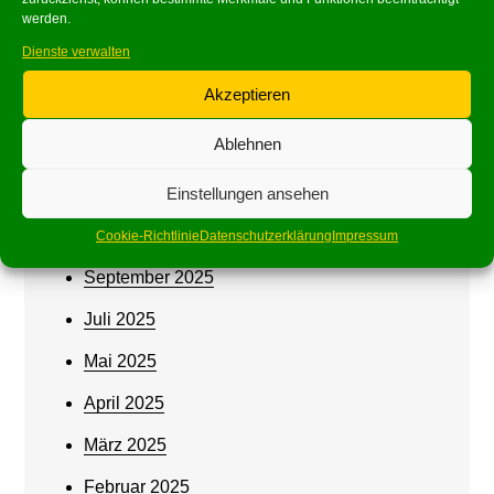
werden.
Juni 2026
Dienste verwalten
Mai 2026
Akzeptieren
März 2026
Ablehnen
Februar 2026
Einstellungen ansehen
Januar 2026
Oktober 2025
Cookie-Richtlinie
Datenschutzerklärung
Impressum
September 2025
Juli 2025
Mai 2025
April 2025
März 2025
Februar 2025