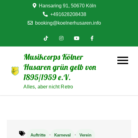
Skip
Hansaring 91, 50670 Köln
to
+491628208438
content
booking@koelnerhusaren.info
Musikcorps Kölner
Husaren grün gelb von
1895/1959 e.V.
Alles, aber nicht Retro
,
,
Auftritte
Karneval
Verein