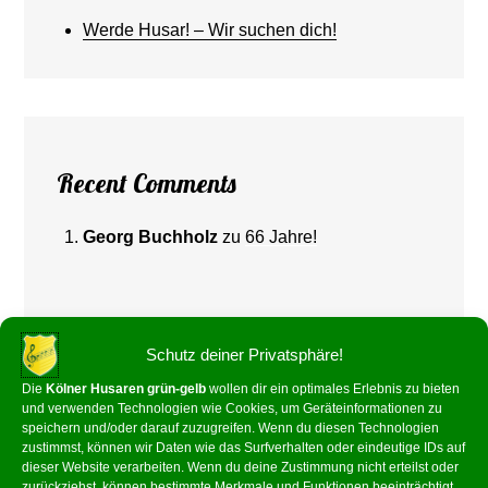
Werde Husar! – Wir suchen dich!
Recent Comments
Georg Buchholz
zu
66 Jahre!
Schutz deiner Privatsphäre!
Die
Kölner Husaren grün-gelb
wollen dir ein optimales Erlebnis zu bieten
und verwenden Technologien wie Cookies, um Geräteinformationen zu
speichern und/oder darauf zuzugreifen. Wenn du diesen Technologien
zustimmst, können wir Daten wie das Surfverhalten oder eindeutige IDs auf
Archives
dieser Website verarbeiten. Wenn du deine Zustimmung nicht erteilst oder
zurückziehst, können bestimmte Merkmale und Funktionen beeinträchtigt