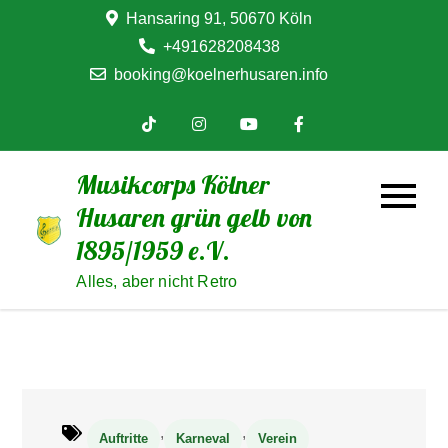
Skip
Hansaring 91, 50670 Köln
to
+491628208438
content
booking@koelnerhusaren.info
Musikcorps Kölner
Husaren grün gelb von
1895/1959 e.V.
Alles, aber nicht Retro
,
,
Auftritte
Karneval
Verein