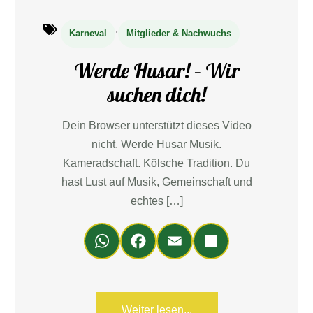
,
Karneval
Mitglieder & Nachwuchs
Werde Husar! – Wir
suchen dich!
Dein Browser unterstützt dieses Video
nicht. Werde Husar Musik.
Kameradschaft. Kölsche Tradition. Du
hast Lust auf Musik, Gemeinschaft und
echtes […]
Wh
Fa
Em
Teil
ats
ce
ail
en
Ap
bo
p
ok
Weiter lesen...