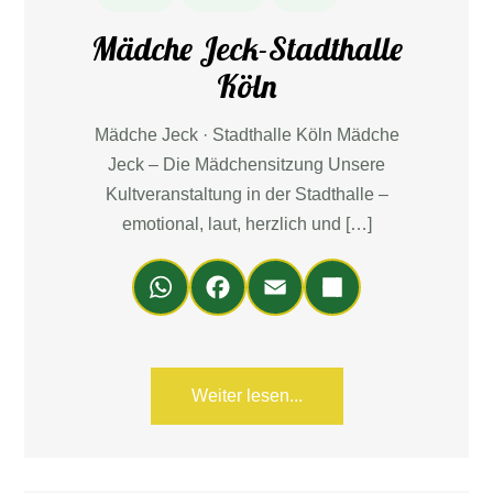
Mädche Jeck-Stadthalle
Köln
Mädche Jeck · Stadthalle Köln Mädche
Jeck – Die Mädchensitzung Unsere
Kultveranstaltung in der Stadthalle –
emotional, laut, herzlich und […]
Wh
Fa
Em
Teil
ats
ce
ail
en
Ap
bo
p
ok
Weiter lesen...