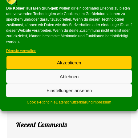
Die
Kölner Husaren grün-gelb
wollen dir ein optimales Erlebnis zu bieten
und verwenden Technologien wie Cookies, um Geräteinformationen zu
Recent Posts
speichern und/oder darauf zuzugreifen. Wenn du diesen Technologien
zustimmst, können wir Daten wie das Surfverhalten oder eindeutige IDs auf
dieser Website verarbeiten. Wenn du deine Zustimmung nicht erteilst oder
Gemeinsam mit der Sparkasse KölnBonn
zurückziehst, können bestimmte Merkmale und Funktionen beeinträchtigt
werden.
Herrenausflug in Bopprad
Dienste verwalten
Zusamme stonn – zusamme gonn!
Akzeptieren
Mädche Jeck-Stadthalle Köln
Ablehnen
Werde Husar! – Wir suchen dich!
Einstellungen ansehen
Cookie-Richtlinie
Datenschutzerklärung
Impressum
Recent Comments