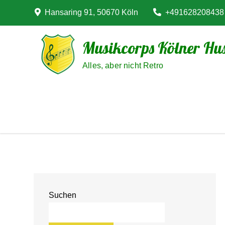
Skip
Hansaring 91, 50670 Köln
+491628208438
to
content
Musikcorps Kölner Hus
Alles, aber nicht Retro
Suchen