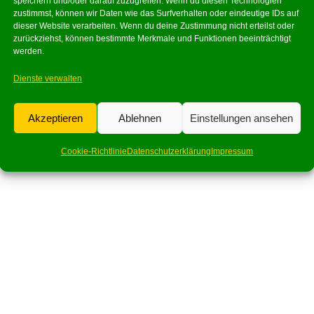
speichern und/oder darauf zuzugreifen. Wenn du diesen Technologien
zustimmst, können wir Daten wie das Surfverhalten oder eindeutige IDs auf
dieser Website verarbeiten. Wenn du deine Zustimmung nicht erteilst oder
zurückziehst, können bestimmte Merkmale und Funktionen beeinträchtigt
werden.
Dienste verwalten
Akzeptieren
Ablehnen
Einstellungen ansehen
Cookie-Richtlinie
Datenschutzerklärung
Impressum