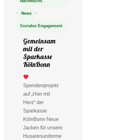
Nachwuchs
,
,
News
Soziales Engagement
Gemeinsam
mit der
Sparkasse
KölnBonn
Spendenprojekt
auf „Hier mit
Herz“ der
Sparkasse
KölnBonn Neue
Jacken für unsere
Husarenuniforme