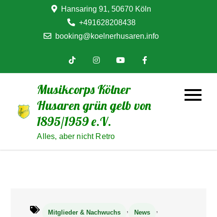
Skip
Hansaring 91, 50670 Köln
to
+491628208438
content
booking@koelnerhusaren.info
Musikcorps Kölner
Husaren grün gelb von
1895/1959 e.V.
Alles, aber nicht Retro
,
,
Mitglieder & Nachwuchs
News