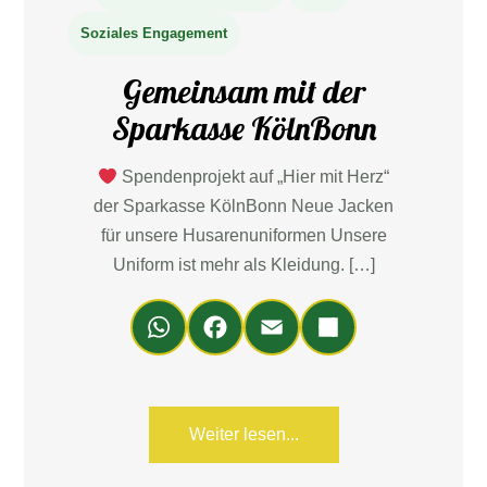
Soziales Engagement
Gemeinsam mit der
Sparkasse KölnBonn
Spendenprojekt auf „Hier mit Herz“
der Sparkasse KölnBonn Neue Jacken
für unsere Husarenuniformen Unsere
Uniform ist mehr als Kleidung. […]
Wh
Fa
Em
Teil
ats
ce
ail
en
Ap
bo
p
ok
Weiter lesen...