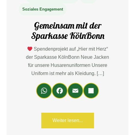
Soziales Engagement
Gemeinsam mit der
Sparkasse KölnBonn
Spendenprojekt auf „Hier mit Herz“
der Sparkasse KölnBonn Neue Jacken
für unsere Husarenuniformen Unsere
Uniform ist mehr als Kleidung. […]
Wh
Fa
Em
Teil
ats
ce
ail
en
Ap
bo
p
ok
Weiter lesen...