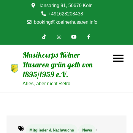
Skip
Hansaring 91, 50670 Köln
to
+491628208438
content
booking@koelnerhusaren.info
Musikcorps Kölner
Husaren grün gelb von
1895/1959 e.V.
Alles, aber nicht Retro
,
,
Mitglieder & Nachwuchs
News