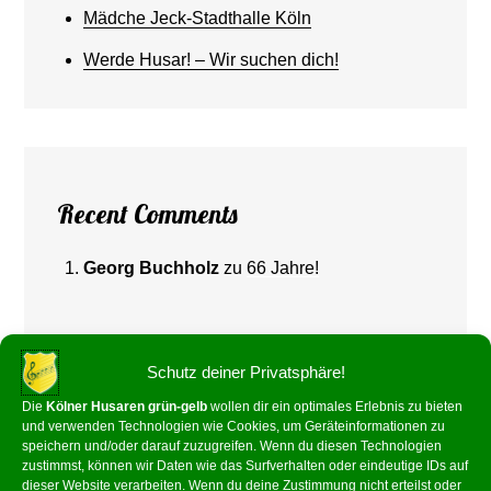
Mädche Jeck-Stadthalle Köln
Werde Husar! – Wir suchen dich!
Recent Comments
Georg Buchholz
zu
66 Jahre!
Schutz deiner Privatsphäre!
Die
Kölner Husaren grün-gelb
wollen dir ein optimales Erlebnis zu bieten
und verwenden Technologien wie Cookies, um Geräteinformationen zu
speichern und/oder darauf zuzugreifen. Wenn du diesen Technologien
zustimmst, können wir Daten wie das Surfverhalten oder eindeutige IDs auf
dieser Website verarbeiten. Wenn du deine Zustimmung nicht erteilst oder