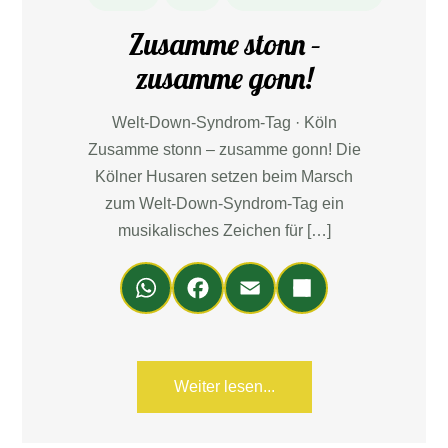
Zusamme stonn –
zusamme gonn!
Welt-Down-Syndrom-Tag · Köln
Zusamme stonn – zusamme gonn! Die
Kölner Husaren setzen beim Marsch
zum Welt-Down-Syndrom-Tag ein
musikalisches Zeichen für […]
Wh
Fa
Em
Teil
ats
ce
ail
en
Ap
bo
p
ok
Weiter lesen...