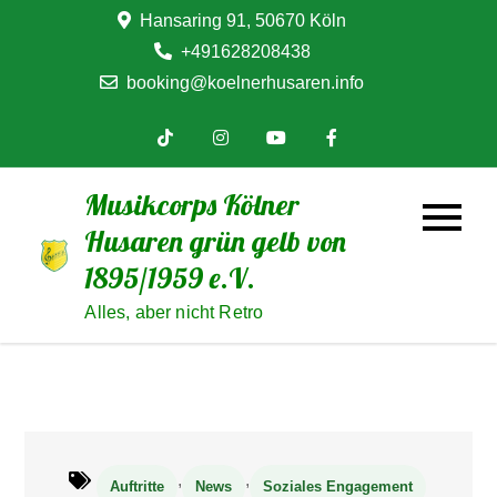
Skip
Hansaring 91, 50670 Köln
to
+491628208438
content
booking@koelnerhusaren.info
Musikcorps Kölner
Husaren grün gelb von
1895/1959 e.V.
Alles, aber nicht Retro
,
,
Auftritte
News
Soziales Engagement