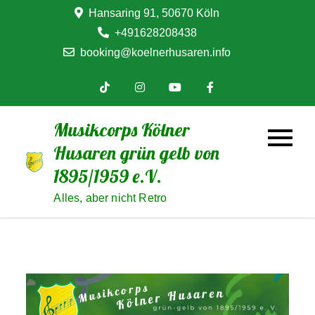
Skip
Hansaring 91, 50670 Köln
to
+491628208438
content
booking@koelnerhusaren.info
Musikcorps Kölner
Husaren grün gelb von
1895/1959 e.V.
Alles, aber nicht Retro