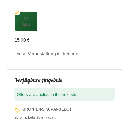
Ap
bo
p
ok
17
Mai
15,00 €
Diese Veranstaltung ist beendet
Verfügbare Angebote
Offers are applied in the next step.
GRUPPEN-SPAR-ANGEBOT
local_offer
ab 6 Tickets 10 € Rabatt