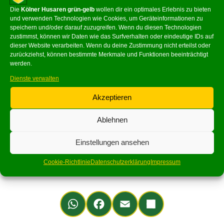
Die
Kölner Husaren grün-gelb
wollen dir ein optimales Erlebnis zu bieten
und verwenden Technologien wie Cookies, um Geräteinformationen zu
speichern und/oder darauf zuzugreifen. Wenn du diesen Technologien
zustimmst, können wir Daten wie das Surfverhalten oder eindeutige IDs auf
dieser Website verarbeiten. Wenn du deine Zustimmung nicht erteilst oder
zurückziehst, können bestimmte Merkmale und Funktionen beeinträchtigt
werden.
Dienste verwalten
Akzeptieren
Auferstehungskirche Bocklemünd
Ablehnen
Einstellungen ansehen
Musikcorps Kölner Husaren
Organized by
Grün-Gelb
Cookie-Richtlinie
Datenschutzerklärung
Impressum
Wh
Fa
Em
Teil
ats
ce
ail
en