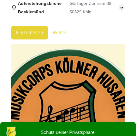
Auferstehungskirche
Görlinger-Zentrum 39,
Bocklemünd
50829 Köln
Einzelheiten
Wetter
Schutz deiner Privatsphäre!