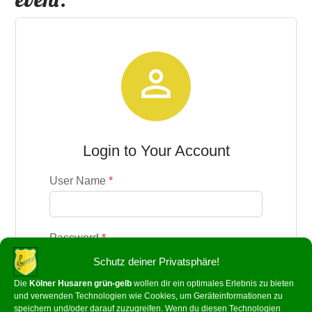

Login to Your Account
User Name
*
Password
*
Schutz deiner Privatsphäre!
Die
Kölner Husaren grün-gelb
wollen dir ein optimales Erlebnis zu bieten
Remember me
Forgot password?
Hier klicken
und verwenden Technologien wie Cookies, um Geräteinformationen zu
speichern und/oder darauf zuzugreifen. Wenn du diesen Technologien