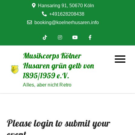
Skip
Hansaring 91, 50670 Köln
to
+491628208438
content
booking@koelnerhusaren.info
Musikcorps Kölner
Husaren grün gelb von
1895/1959 e.V.
Alles, aber nicht Retro
Please login to submit your
event.