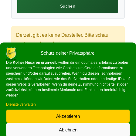
Derzeit gibt es keine Darsteller. Bitte schau
später wieder vorbei.
Schutz deiner Privatsphäre!
Die
Kölner Husaren grün-gelb
wollen dir ein optimales Erlebnis zu bieten
und verwenden Technologien wie Cookies, um Geräteinformationen zu
Wh
Fa
Em
Teil
speichern und/oder darauf zuzugreifen. Wenn du diesen Technologien
zustimmst, können wir Daten wie das Surfverhalten oder eindeutige IDs auf
ats
ce
ail
en
dieser Website verarbeiten. Wenn du deine Zustimmung nicht erteilst oder
Ap
bo
zurückziehst, können bestimmte Merkmale und Funktionen beeinträchtigt
werden.
p
ok
Dienste verwalten
Akzeptieren
Ablehnen