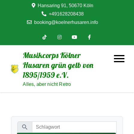
Skip
Hansaring 91, 50670 Köln
to
+491628208438
content
booking@koelnerhusaren.info
Musikcorps Kölner
Husaren grün gelb von
1895/1959 e.V.
Alles, aber nicht Retro
search