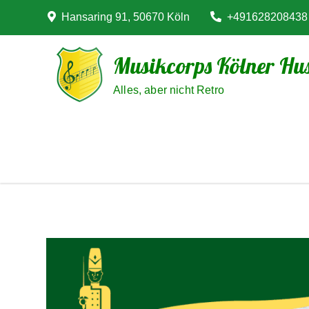
Skip
Hansaring 91, 50670 Köln
+491628208438
to
content
Musikcorps Kölner Hus
Alles, aber nicht Retro