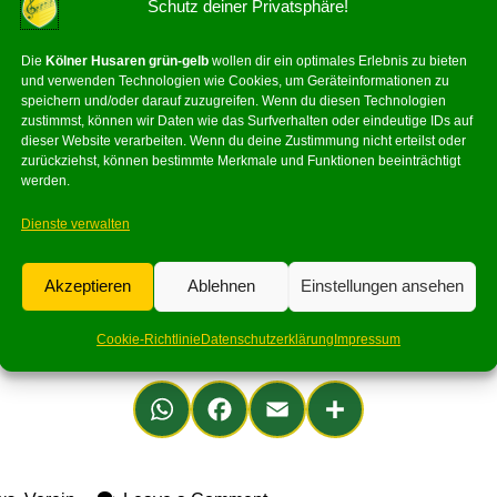
Schutz deiner Privatsphäre!
 2025/26
Die
Kölner Husaren grün-gelb
wollen dir ein optimales Erlebnis zu bieten
und verwenden Technologien wie Cookies, um Geräteinformationen zu
e soll die neue Session wieder zu einem echten Erlebnis werden
speichern und/oder darauf zuzugreifen. Wenn du diesen Technologien
zustimmst, können wir Daten wie das Surfverhalten oder eindeutige IDs auf
hes Wochenende zurück und bedanken sich bei allen Teilnehmer
dieser Website verarbeiten. Wenn du deine Zustimmung nicht erteilst oder
zurückziehst, können bestimmte Merkmale und Funktionen beeinträchtigt
 das mit viel Herzblut dafür sorgte, dass das
Probewochene
werden.
, dass sie nicht nur auf der Bühne, sondern auch abseits davo
Dienste verwalten
Akzeptieren
Ablehnen
Einstellungen ansehen
hen war ein voller Erfolg und hat gezeigt, wie viel Leidenscha
Cookie-Richtlinie
Datenschutzerklärung
Impressum
die Husaren nun in die heiße Phase der Vorbereitung – bereit f
Wh
Fa
Em
Teil
ats
ce
ail
en
Ap
bo