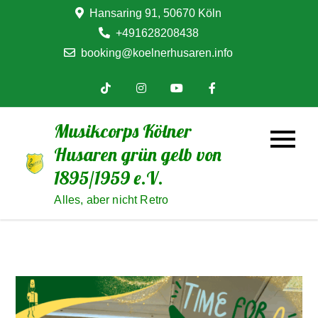
Skip
Hansaring 91, 50670 Köln
to
+491628208438
content
booking@koelnerhusaren.info
Musikcorps Kölner
Husaren grün gelb von
1895/1959 e.V.
Alles, aber nicht Retro