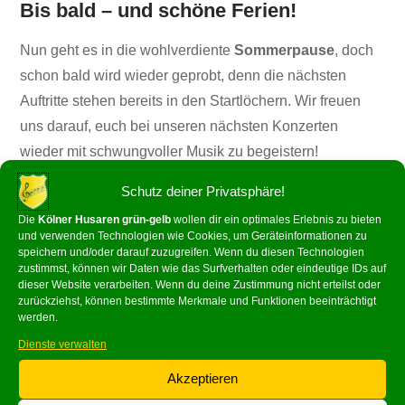
Bis bald – und schöne Ferien!
Nun geht es in die wohlverdiente
Sommerpause
, doch
schon bald wird wieder geprobt, denn die nächsten
Auftritte stehen bereits in den Startlöchern. Wir freuen
uns darauf, euch bei unseren nächsten Konzerten
wieder mit schwungvoller Musik zu begeistern!
Schutz deiner Privatsphäre!
Eure Kölner Husaren
Die
Kölner Husaren grün-gelb
wollen dir ein optimales Erlebnis zu bieten
Mehr Infos zu unseren Proben und Auftritten findet ihr
und verwenden Technologien wie Cookies, um Geräteinformationen zu
speichern und/oder darauf zuzugreifen. Wenn du diesen Technologien
auf
www.koelnerhusaren.info
.
zustimmst, können wir Daten wie das Surfverhalten oder eindeutige IDs auf
dieser Website verarbeiten. Wenn du deine Zustimmung nicht erteilst oder
Wh
Fa
Em
Teil
zurückziehst, können bestimmte Merkmale und Funktionen beeinträchtigt
werden.
ats
ce
ail
en
Dienste verwalten
Ap
bo
p
ok
Akzeptieren
Juli 9, 2025
News
,